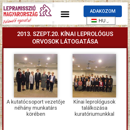
ADAKOZOM
HU
2013. SZEPT.20. KÍNAI LEPROLÓGUS
ORVOSOK LÁTOGATÁSA
A kutatócsoport vezetője
Kínai leprológusok
néhány munkatárs
találkozása
körében
kuratóriumunkkal