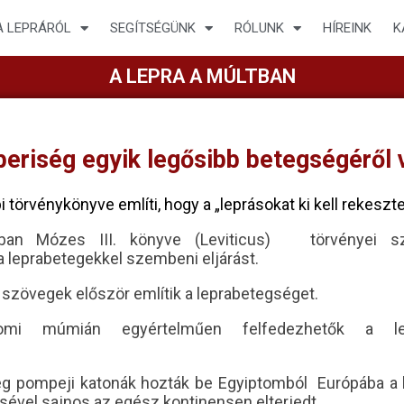
A LEPRÁRÓL
SEGÍTSÉGÜNK
RÓLUNK
HÍREINK
K
A LEPRA A MÚLTBAN
eriség egyik legősibb betegségéről 
törvénykönyve említi, hogy a „leprásokat ki kell rekeszte
ában Mózes III. könyve (Leviticus) törvényei sz
a leprabetegekkel szembeni eljárást.
si szövegek először említik a leprabetegséget.
tomi múmián egyértelműen felfedezhetők a lep
leg pompeji katonák hozták be Egyiptomból Európába a l
sével sajnos az egész kontinensen elterjedt.