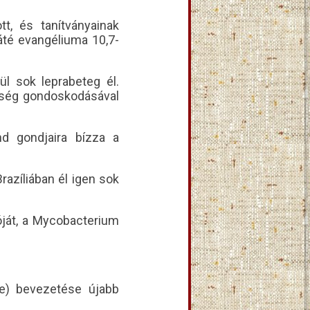
t, és tanítványainak
áté evangéliuma 10,7-
l sok leprabeteg él.
össég gondoskodásával
nd gondjaira bízza a
razíliában él igen sok
óját, a Mycobacterium
ne) bevezetése újabb