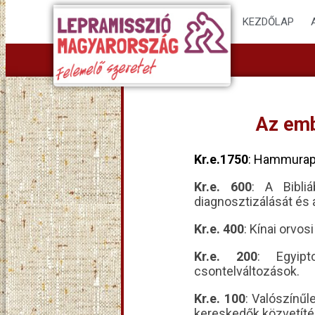
KEZDŐLAP
Az emb
Kr.e.1750
: Hammurapi 
Kr.e. 600
: A Bibli
diagnosztizálását és 
Kr.e. 400
: Kínai orvo
Kr.e. 200
: Egyip
csontelváltozások.
Kr.e. 100
: Valószínű
kereskedők közvetíté