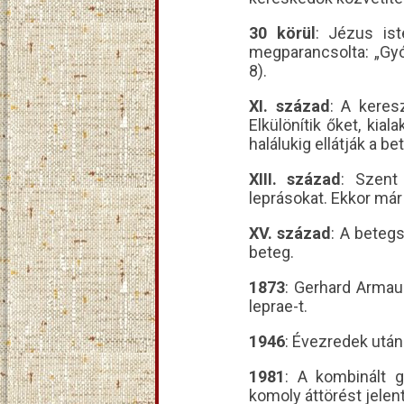
30 körül
: Jézus ist
megparancsolta: „Gyó
8).
XI. század
: A keres
Elkülönítik őket, ki
halálukig ellátják a be
XIII. század
: Szent
leprásokat. Ekkor már
XV. század
: A betegs
beteg.
1873
: Gerhard Armau
leprae-t.
1946
: Évezredek után
1981
: A kombinált 
komoly áttörést jelen