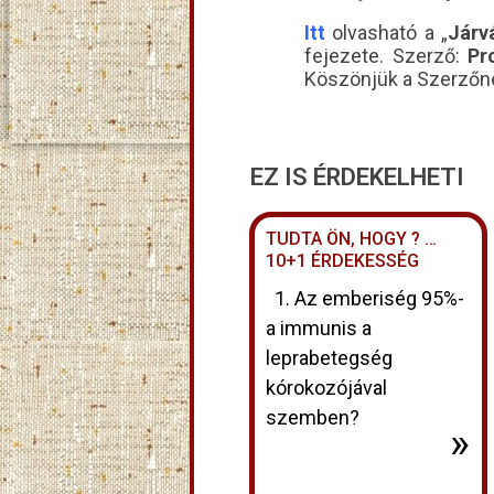
Itt
olvasható a „
Járv
fejezete. Szerző:
Pr
Köszönjük a Szerzőne
EZ IS ÉRDEKELHETI
TUDTA ÖN, HOGY ? …
10+1 ÉRDEKESSÉG
1. Az emberiség 95%-
a immunis a
leprabetegség
kórokozójával
szemben?
»