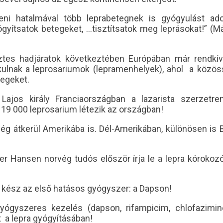
eni hatalmával több leprabetegnek is gyógyulást adot
gyítsatok betegeket, …tisztítsatok meg leprásokat!” (M
ztes hadjáratok következtében Európában már rendkívü
alakulnak a leprosariumok (lepramenhelyek), ahol a köz
tegeket.
 Lajos király Franciaországban a lazarista szerzetre
 19 000 leprosarium létezik az országban!
ég átkerül Amerikába is. Dél-Amerikában, különösen is B
er Hansen norvég tudós először írja le a lepra kórokoz
 kész az első hatásos gyógyszer: a Dapson!
gyógyszeres kezelés (dapson, rifampicim, chlofazimi
t a lepra gyógyításában!