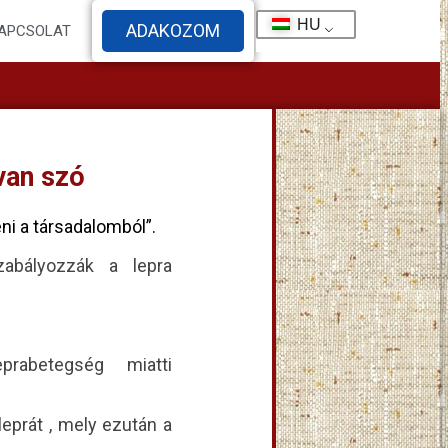
HU
ADAKOZOM
APCSOLAT
van szó
ni a társadalomból”.
abályozzák a lepra
rabetegség miatti
eprát , mely ezután a