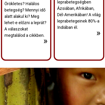
leprabetegségben
Örökletes? Halálos
Ázsiában, Afrikában,
betegség? Mennyi idő
Dél-Amerikában! A világ
alatt alakul ki? Meg
leprabetegeinek 80%-a
lehet-e előzni a leprát?
Indiában él.
A válaszokat
»
megtalálod a cikkben.
»