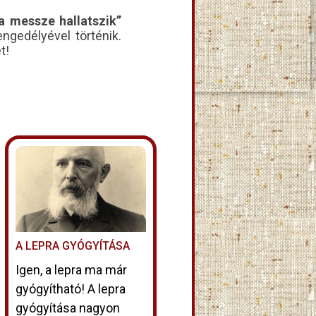
a messze hallatszik”
ngedélyével történik.
t!
A LEPRA GYÓGYÍTÁSA
Igen, a lepra ma már
gyógyítható! A lepra
gyógyítása nagyon