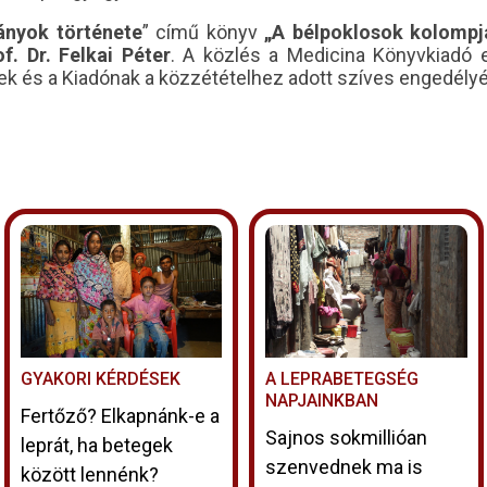
ányok története
” című könyv
„A bélpoklosok kolompj
of. Dr. Felkai Péter
. A közlés a Medicina Könyvkiadó e
k és a Kiadónak a közzétételhez adott szíves engedélyé
GYAKORI KÉRDÉSEK
A LEPRABETEGSÉG
NAPJAINKBAN
Fertőző? Elkapnánk-e a
Sajnos sokmillióan
leprát, ha betegek
szenvednek ma is
között lennénk?