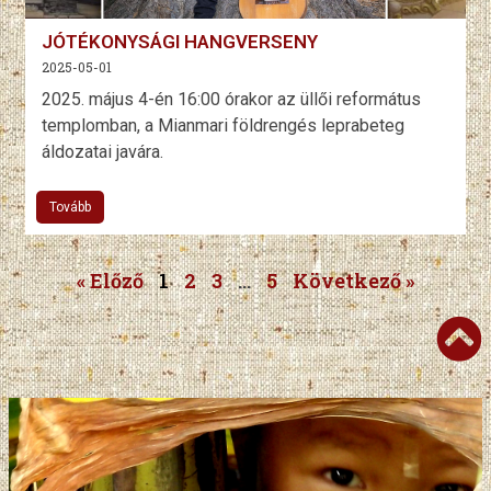
JÓTÉKONYSÁGI HANGVERSENY
2025-05-01
2025. május 4-én 16:00 órakor az üllői református
templomban, a Mianmari földrengés leprabeteg
áldozatai javára.
Tovább
« Előző
1
2
3
...
5
Következő »