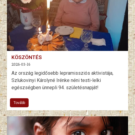
KÖSZÖNTÉS
2026-03-16
Az ország legidősebb lepramissziós aktivistája,
Szlukovinyi Károlyné Irénke néni testi-lelki
egészségben ünnepli 94. születésnapját!
Tovább