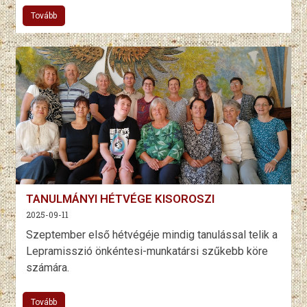
Tovább
TANULMÁNYI HÉTVÉGE KISOROSZI
2025-09-11
Szeptember első hétvégéje mindig tanulással telik a
Lepramisszió önkéntesi-munkatársi szűkebb köre
számára.
Tovább