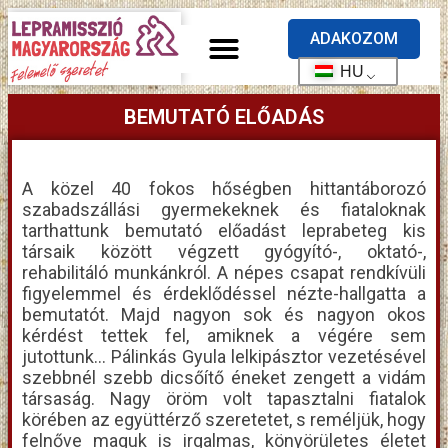
ADAKOZOM
HU
BEMUTATÓ ELŐADÁS
A közel 40 fokos hőségben hittantáborozó
szabadszállási gyermekeknek és fiataloknak
tarthattunk bemutató előadást leprabeteg kis
társaik között végzett gyógyító-, oktató-,
rehabilitáló munkánkról. A népes csapat rendkívüli
figyelemmel és érdeklődéssel nézte-hallgatta a
bemutatót. Majd nagyon sok és nagyon okos
kérdést tettek fel, amiknek a végére sem
jutottunk… Pálinkás Gyula lelkipásztor vezetésével
szebbnél szebb dicsőítő éneket zengett a vidám
társaság. Nagy öröm volt tapasztalni fiatalok
körében az együttérző szeretetet, s reméljük, hogy
felnőve maguk is irgalmas, könyörületes életet