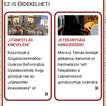
EZ IS ÉRDEKELHETI
„UTÁNPÓTLÁS
JÓTÉKONYSÁGI
KINEVELÉSE”
HANGVERSENY
Köszönjük a
Mórocz Tamás bodajki
Szigetszentmiklós-
plébános, kanonok úr
Újvárosi Református
harmadszor tett
Gyülekezetnek, hogy
felajánlást a
gondjuk van az
Lepramisszió
„utánpótlás
gondozottjai számára.
»
kinevelésére” is!
»