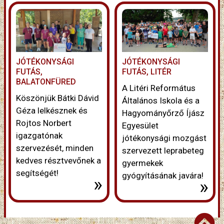
JÓTÉKONYSÁGI
JÓTÉKONYSÁGI
FUTÁS,
FUTÁS, LITÉR
BALATONFÜRED
A Litéri Református
Köszönjük Bátki Dávid
Általános Iskola és a
Géza lelkésznek és
Hagyományőrző Íjász
Rojtos Norbert
Egyesület
igazgatónak
jótékonysági mozgást
szervezését, minden
szervezett leprabeteg
kedves résztvevőnek a
gyermekek
segítségét!
gyógyításának javára!
»
»