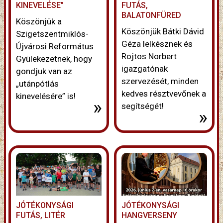
KINEVELÉSE”
FUTÁS,
BALATONFÜRED
Köszönjük a
Köszönjük Bátki Dávid
Szigetszentmiklós-
Géza lelkésznek és
Újvárosi Református
Rojtos Norbert
Gyülekezetnek, hogy
igazgatónak
gondjuk van az
szervezését, minden
„utánpótlás
kedves résztvevőnek a
kinevelésére” is!
»
segítségét!
»
JÓTÉKONYSÁGI
JÓTÉKONYSÁGI
FUTÁS, LITÉR
HANGVERSENY