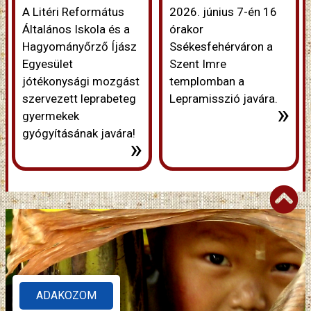
A Litéri Református
2026. június 7-én 16
Általános Iskola és a
órakor
Hagyományőrző Íjász
Ssékesfehérváron a
Egyesület
Szent Imre
jótékonysági mozgást
templomban a
szervezett leprabeteg
Lepramisszió javára.
»
gyermekek
gyógyításának javára!
»
ADAKOZOM