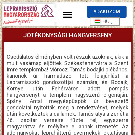
ADAKOZOM
HU
JÓTÉKONYSÁGI HANGVERSENY
Csodálatos élményben volt részük azoknak, akik a
múlt vasárnap eljöttek Székesfehérvárra a Szent
Imre templomba! Mórocz Tamás bodajki plébános,
kanonok úr harmadszor tett felajánlást a
Lepramisszió gondozottjai számára, és Bodajk,
Környe után Fehérváron adott pompás
hangversenyt a templom nagyszerű orgonáján.
Spányi Antal megyéspüspök úr bevezető
gondolatai nyitották meg a rendezvényt, melyek
után következtek a dallamok. Tamás atya a zenét a
46. zsoltár verseire fűzte fel, egyszerre
magyarázva és mélyítve el annak üzenetét. Az
adományokat leprahátterű gyermekek oktatására