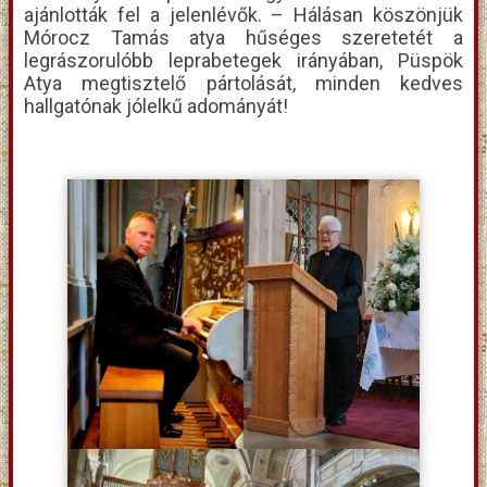
ajánlották fel a jelenlévők. – Hálásan köszönjük
Mórocz Tamás atya hűséges szeretetét a
legrászorulóbb leprabetegek irányában, Püspök
Atya megtisztelő pártolását, minden kedves
hallgatónak jólelkű adományát!