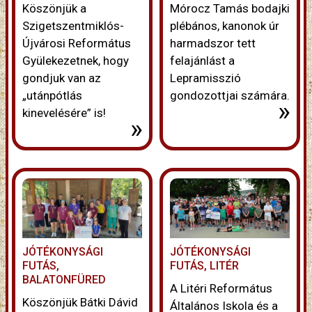
Köszönjük a
Mórocz Tamás bodajki
Szigetszentmiklós-
plébános, kanonok úr
Újvárosi Református
harmadszor tett
Gyülekezetnek, hogy
felajánlást a
gondjuk van az
Lepramisszió
„utánpótlás
gondozottjai számára.
»
kinevelésére” is!
»
JÓTÉKONYSÁGI
JÓTÉKONYSÁGI
FUTÁS,
FUTÁS, LITÉR
BALATONFÜRED
A Litéri Református
Köszönjük Bátki Dávid
Általános Iskola és a