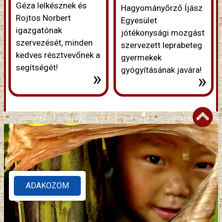
Géza lelkésznek és
Hagyományőrző Íjász
Rojtos Norbert
Egyesület
igazgatónak
jótékonysági mozgást
szervezését, minden
szervezett leprabeteg
kedves résztvevőnek a
gyermekek
segítségét!
gyógyításának javára!
»
»
ADAKOZOM