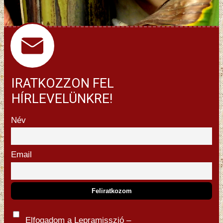
IRATKOZZON FEL
HÍRLEVELÜNKRE!
Név
Email
Elfogadom a Lepramisszió –