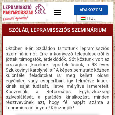
ADAKOZOM
HU
SZÓLÁD, LEPRAMISSZIÓS SZEMINÁRIUM
Október 4-én Szóládon tartottunk lepramissziós
szemináriumot. Erre a környező településekről is
jöttek támogatók, érdeklődők. Sőt köztünk volt az
országban „korelnök leprafelelősünk, a 93 éves
Szlukovinyi Károlyné is!” A képes bemutató közben
különféle feladatokat is meg kellett oldani
egyénileg vagy csoportban, így felmérve kinek-
kinek saját tudását, illetve mélyítve ismereteit.
Köszönjük a Református Egyházközség
szíveslátását, a parádés kínálkozást, minden
résztvevőnek azt, hogy fél napját szánta a
Lepramisszió ügyére! Köszönjük!