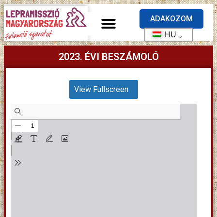
ADAKOZOM
HU
2023. ÉVI BESZÁMOLÓ
View Fullscreen