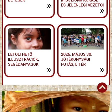
BETEGEK
MISSZIÓNK KORÁBBI
»
ÉS JELENLEGI VEZETŐI
»
LETÖLTHETŐ
2026. MÁJUS 30.
ILLUSZTRÁCIÓK,
JÓTÉKONYSÁGI
SEGÉDANYAGOK
FUTÁS, LITÉR
»
»