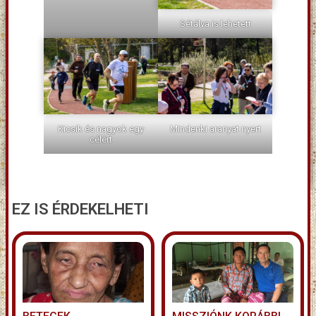
Sétálva is lehetett
Kicsik és nagyok egy
Mindenki aranyat nyert
célért
EZ IS ÉRDEKELHETI