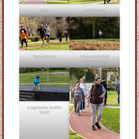
Start
Lendületben
Többedik kör
A hosszútávfutó
magányossága
A legkisebb biciklin
futott