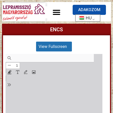
ADAKOZOM
HU
ENCS
View Fullscreen