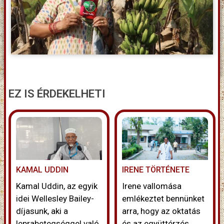
EZ IS ÉRDEKELHETI
KAMAL UDDIN
IRENE TÖRTÉNETE
Kamal Uddin, az egyik
Irene vallomása
idei Wellesley Bailey-
emlékeztet bennünket
díjasunk, aki a
arra, hogy az oktatás
leprabetegséggel való
és az együttérzés