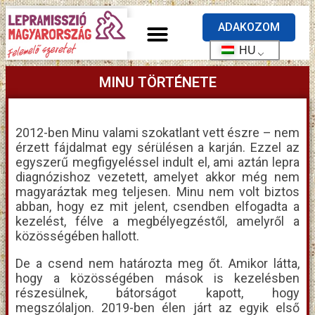
ADAKOZOM
HU
MINU TÖRTÉNETE
2012-ben Minu valami szokatlant vett észre – nem
érzett fájdalmat egy sérülésen a karján. Ezzel az
egyszerű megfigyeléssel indult el, ami aztán lepra
diagnózishoz vezetett, amelyet akkor még nem
magyaráztak meg teljesen. Minu nem volt biztos
abban, hogy ez mit jelent, csendben elfogadta a
kezelést, félve a megbélyegzéstől, amelyről a
közösségében hallott.
De a csend nem határozta meg őt. Amikor látta,
hogy a közösségében mások is kezelésben
részesülnek, bátorságot kapott, hogy
megszólaljon. 2019-ben élen járt az egyik első