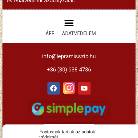
és
Adatvédelmi Szabályzatát.
ÁFF
ADATVÉDELEM
info@lepramisszio.hu
+36 (30) 638 4736
Fontosnak tartjuk az adatok
védelmét