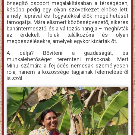
önsegítő csoport megalakításában a térségében,
később pedig egy olyan szövetkezet elnöke lett,
amely leprával és fogyatékkal élők megélhetését
támogatja. Mára elismert közösségvezető, sikeres
banántermesztő, és a változás hangja – meghívták
az érdekelt felek találkozóira és olyan
megbeszélésekre, amelyek egykor kizárták őt.
A célja? Bővíteni a gazdaságát, és
munkalehetőséget teremteni másoknak. Mert
Minu számára a fejlődés nemcsak személyesen
róla, hanem a közössége tagjainak felemeléséről
is szól.