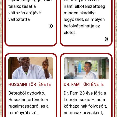
találkozását a
iránti elkötelezettség
változás erőjévé
minden akadályt
változtatta.
legyőzhet, és mélyen
»
befolyásolhatja az
életet.
»
HUSSAINI TÖRTÉNETE
DR. FAM TÖRTÉNETE
Betegből gyógyító.
Dr. Fam 23 éve járja a
Hussaini története a
Lepramisszió – India
rugalmasságról és a
kórházainak folyosóit,
reményről szól.
nemcsak orvosként,