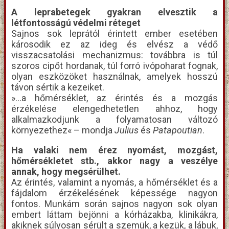
A leprabetegek gyakran elvesztik a
létfontosságú védelmi réteget
Sajnos sok leprától érintett ember esetében
károsodik ez az ideg és elvész a védő
visszacsatolási mechanizmus: továbbra is túl
szoros cipőt hordanak, túl forró ivópoharat fognak,
olyan eszközöket használnak, amelyek hosszú
távon sértik a kezeiket.
»…a hőmérséklet, az érintés és a mozgás
érzékelése elengedhetetlen ahhoz, hogy
alkalmazkodjunk a folyamatosan változó
környezethez« – mondja
Julius
és
Patapoutian
.
Ha valaki nem érez nyomást, mozgást,
hőmérsékletet stb., akkor nagy a veszélye
annak, hogy megsérülhet.
Az érintés, valamint a nyomás, a hőmérséklet és a
fájdalom érzékelésének képessége nagyon
fontos. Munkám során sajnos nagyon sok olyan
embert láttam bejönni a kórházakba, klinikákra,
akiknek súlyosan sérült a szemük, a kezük, a lábuk,