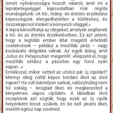
ismét nyilvánosságra hozott valamit, amit mi a
leprabetegséggel kapcsolatban már régóta
mondogatunk: »A hő-, hideg- és érintés-érzékelési
képességünk elengedhetetlen a túléléshez, és
összekapcsol minket a környező világgal.«
A lepra károsíthatja az idegeket, amelyek segítenek
a hő- és az érintés érzékelésében. Ez azt jelenti,
hogy a legtöbb ember által magától értetődő
cselekvések – például a mezítláb járás – nagy
kockázatú dolgokká válnak. Az egyik dolog, amit
Julius
és
Patapoutian
megemlít: »Képzeld el, hogy
mezítláb sétálsz a pázsiton egy forró nyári
napon…«
Emlékszel, mikor vetted az utolsó pár új cipődet?
Mennyi ideig voltál képes hordani őket az első
napon? Ha volt bármilyen sarkuk, valószínűleg nem
túl sokáig – lerúgtad őket, és megkerested a
kényelmes »lapos cipődet«. A lábadban lévő
receptorok azt súgták, hogy ezek az új cipők
helyenként kissé szűkek, és be kell járatni őket,
mielőtt egész nap viselnéd.