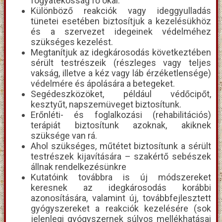
fogyatékosság fő okai.
Különböző reakciók vagy ideggyulladás
tünetei esetében biztosítjuk a kezelésükhöz
és a szervezet idegeinek védelméhez
szükséges kezelést.
Megtanítjuk az idegkárosodás következtében
sérült testrészeik (részleges vagy teljes
vakság, illetve a kéz vagy láb érzéketlensége)
védelmére és ápolására a betegeket.
Segédeszközöket, például védőcipőt,
kesztyűt, napszemüveget biztosítunk.
Erőnléti- és foglalkozási (rehabilitációs)
terápiát biztosítunk azoknak, akiknek
szüksége van rá.
Ahol szükséges, műtétet biztosítunk a sérült
testrészek kijavítására – szakértő sebészek
állnak rendelkezésünkre
Kutatóink továbbra is új módszereket
keresnek az idegkárosodás korábbi
azonosítására, valamint új, továbbfejlesztett
gyógyszereket a reakciók kezelésére (sok
jelenlegi gyógyszernek súlyos mellékhatásai