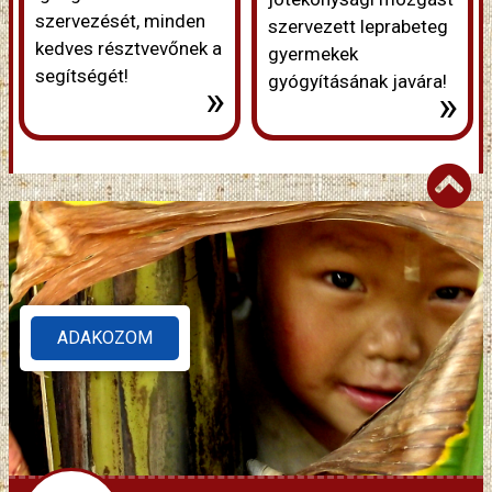
szervezését, minden
szervezett leprabeteg
kedves résztvevőnek a
gyermekek
segítségét!
gyógyításának javára!
»
»
ADAKOZOM