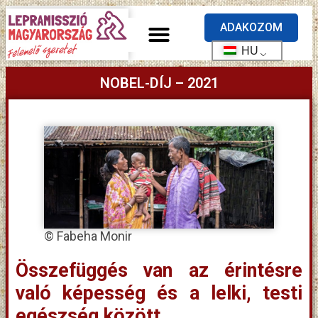
ADAKOZOM
HU
NOBEL-DÍJ – 2021
© Fabeha Monir
Összefüggés van az érintésre
való képesség és a lelki, testi
egészség között