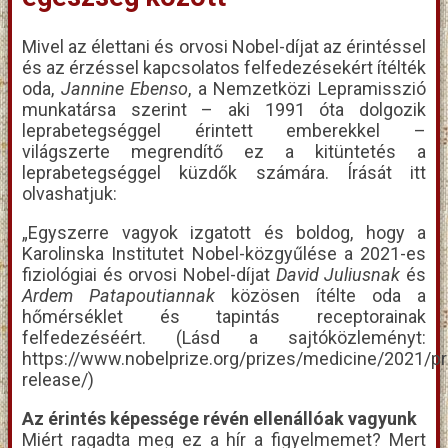
Mivel az élettani és orvosi Nobel-díjat az érintéssel
és az érzéssel kapcsolatos felfedezésekért ítélték
oda,
Jannine Ebenso
, a Nemzetközi Lepramisszió
munkatársa szerint – aki 1991 óta dolgozik
leprabetegséggel érintett emberekkel –
világszerte megrendítő ez a kitüntetés a
leprabetegséggel küzdők számára. Írását itt
olvashatjuk:
„Egyszerre vagyok izgatott és boldog, hogy a
Karolinska Institutet Nobel-közgyűlése a 2021-es
fiziológiai és orvosi Nobel-díjat
David Juliusnak
és
Ardem Patapoutiannak
közösen ítélte oda a
hőmérséklet és tapintás receptorainak
felfedezéséért. (Lásd a sajtóközleményt:
https://www.nobelprize.org/prizes/medicine/2021/p
release/
)
Az érintés képessége révén ellenállóak vagyunk
Miért ragadta meg ez a hír a figyelmemet? Mert