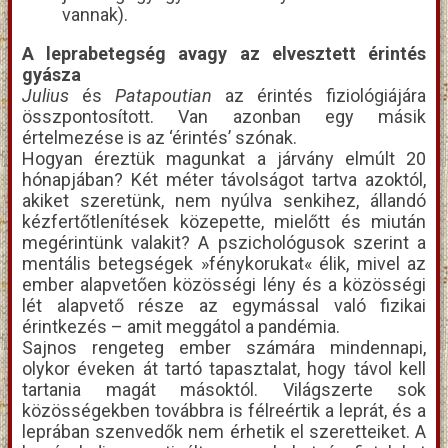
vannak).
A leprabetegség avagy az elvesztett érintés
gyásza
Julius
és
Patapoutian
az érintés fiziológiájára
összpontosított. Van azonban egy másik
értelmezése is az ‘érintés’ szónak.
Hogyan éreztük magunkat a járvány elmúlt 20
hónapjában? Két méter távolságot tartva azoktól,
akiket szeretünk, nem nyúlva senkihez, állandó
kézfertőtlenítések közepette, mielőtt és miután
megérintünk valakit? A pszichológusok szerint a
mentális betegségek »fénykorukat« élik, mivel az
ember alapvetően közösségi lény és a közösségi
lét alapvető része az egymással való fizikai
érintkezés – amit meggátol a pandémia.
Sajnos rengeteg ember számára mindennapi,
olykor éveken át tartó tapasztalat, hogy távol kell
tartania magát másoktól. Világszerte sok
közösségekben továbbra is félreértik a leprát, és a
leprában szenvedők nem érhetik el szeretteiket. A