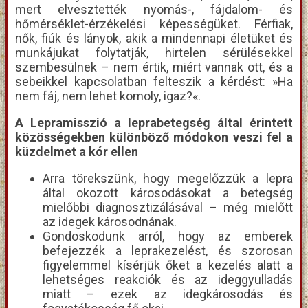
mert elvesztették nyomás-, fájdalom- és
hőmérséklet-érzékelési képességüket. Férfiak,
nők, fiúk és lányok, akik a mindennapi életüket és
munkájukat folytatják, hirtelen sérülésekkel
szembesülnek – nem értik, miért vannak ott, és a
sebeikkel kapcsolatban felteszik a kérdést: »Ha
nem fáj, nem lehet komoly, igaz?«.
A Lepramisszió a leprabetegség által érintett
közösségekben különböző módokon veszi fel a
küzdelmet a kór ellen
Arra törekszünk, hogy megelőzzük a lepra
által okozott károsodásokat a betegség
mielőbbi diagnosztizálásával – még mielőtt
az idegek károsodnának.
Gondoskodunk arról, hogy az emberek
befejezzék a leprakezelést, és szorosan
figyelemmel kísérjük őket a kezelés alatt a
lehetséges reakciók és az ideggyulladás
miatt – ezek az idegkárosodás és