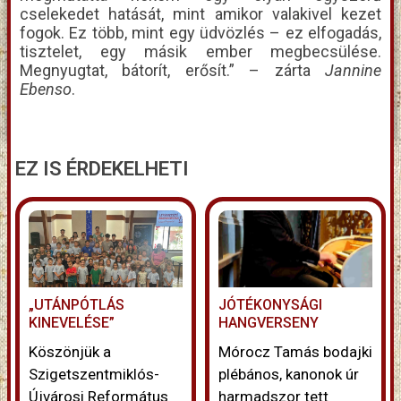
cselekedet hatását, mint amikor valakivel kezet
fogok. Ez több, mint egy üdvözlés – ez elfogadás,
tisztelet, egy másik ember megbecsülése.
Megnyugtat, bátorít, erősít.” – zárta
Jannine
Ebenso
.
EZ IS ÉRDEKELHETI
„UTÁNPÓTLÁS
JÓTÉKONYSÁGI
KINEVELÉSE”
HANGVERSENY
Köszönjük a
Mórocz Tamás bodajki
Szigetszentmiklós-
plébános, kanonok úr
Újvárosi Református
harmadszor tett