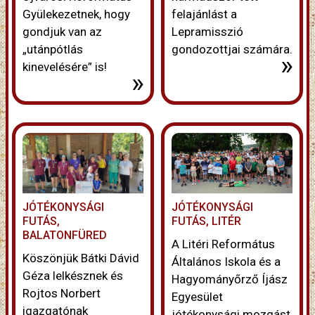
Gyülekezetnek, hogy
felajánlást a
gondjuk van az
Lepramisszió
„utánpótlás
gondozottjai számára.
»
kinevelésére” is!
»
JÓTÉKONYSÁGI
JÓTÉKONYSÁGI
FUTÁS,
FUTÁS, LITÉR
BALATONFÜRED
A Litéri Református
Köszönjük Bátki Dávid
Általános Iskola és a
Géza lelkésznek és
Hagyományőrző Íjász
Rojtos Norbert
Egyesület
igazgatónak
jótékonysági mozgást