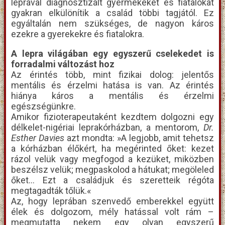
leprával diagnosztizált gyermekeket és fiatalokat
gyakran elkülönítik a család többi tagjától. Ez
egyáltalán nem szükséges, de nagyon káros
ezekre a gyerekekre és fiatalokra.
A lepra világában egy egyszerű cselekedet is
forradalmi változást hoz
Az érintés több, mint fizikai dolog: jelentős
mentális és érzelmi hatása is van. Az érintés
hiánya káros a mentális és érzelmi
egészségünkre.
Amikor fizioterapeutaként kezdtem dolgozni egy
délkelet-nigériai leprakórházban, a mentorom,
Dr.
Esther Davies
azt mondta: »A legjobb, amit tehetsz
a kórházban élőkért, ha megérinted őket: kezet
rázol velük vagy megfogod a kezüket, miközben
beszélsz velük; megpaskolod a hátukat; megöleled
őket… Ezt a családjuk és szeretteik régóta
megtagadták tőlük.«
Az, hogy leprában szenvedő emberekkel együtt
élek és dolgozom, mély hatással volt rám –
megmutatta nekem egy olyan egyszerű