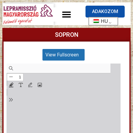
ADAKOZOM
HU
SOPRON
View Fullscreen