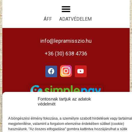
ÁFF
ADATVÉDELEM
info@lepramisszio.hu
+36 (30) 638 4736
Fontosnak tartjuk az adatok
védelmét
A böngészési élmény fokozása, a személyre szabott hirdetések vagy tartalma
megjelenítése, valamint a forgalom elemzése érdekében sütiket (cookie)
használunk. "Az összes elfogadása" gombra kattintva hozzájárulhat a sütik
HU