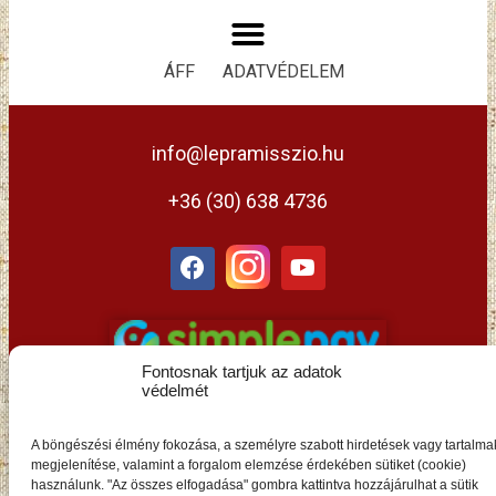
ÁFF
ADATVÉDELEM
info@lepramisszio.hu
+36 (30) 638 4736
Fontosnak tartjuk az adatok
védelmét
A böngészési élmény fokozása, a személyre szabott hirdetések vagy tartalma
megjelenítése, valamint a forgalom elemzése érdekében sütiket (cookie)
használunk. "Az összes elfogadása" gombra kattintva hozzájárulhat a sütik
HU