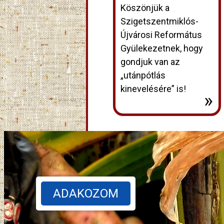
Köszönjük a
Szigetszentmiklós-
Újvárosi Református
Gyülekezetnek, hogy
gondjuk van az
„utánpótlás
kinevelésére” is!
»
ADAKOZOM