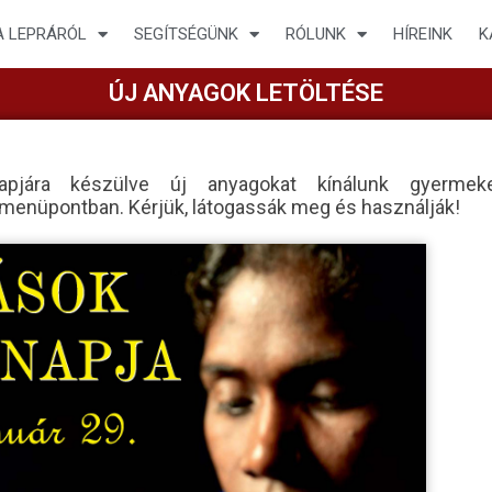
A LEPRÁRÓL
SEGÍTSÉGÜNK
RÓLUNK
HÍREINK
K
ÚJ ANYAGOK LETÖLTÉSE
napjára készülve új anyagokat kínálunk gyerm
enüpontban. Kérjük, látogassák meg és használják!