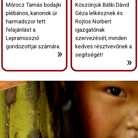
Mórocz Tamás bodajki
Köszönjük Bátki Dávid
plébános, kanonok úr
Géza lelkésznek és
harmadszor tett
Rojtos Norbert
felajánlást a
igazgatónak
Lepramisszió
szervezését, minden
gondozottjai számára.
kedves résztvevőnek a
»
segítségét!
»