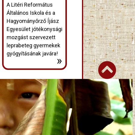
A Litéri Református
Általános Iskola és a
Hagyományőrző Íjász
Egyesület jótékonysági
mozgást szervezett
leprabeteg gyermekek
gyógyításának javára!
»