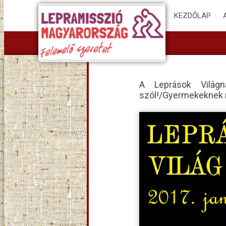
KEZDŐLAP
A Leprások Világ
szól!/Gyermekeknek m