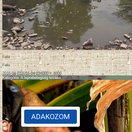
Falu
Falu
2016-04-03
2016-04-03
4000 × 3000
Kategória
:
A leprabetegség leírása
ADAKOZOM