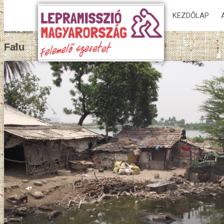
KEZDŐLAP
Előző kép
Falu