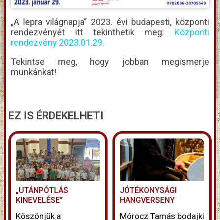
„A lepra világnapja” 2023. évi budapesti, központi
rendezvényét itt tekinthetik meg:
Központi
rendezvény 2023.01.29.
Tekintse meg, hogy jobban megismerje
munkánkat!
EZ IS ÉRDEKELHETI
„UTÁNPÓTLÁS
JÓTÉKONYSÁGI
KINEVELÉSE”
HANGVERSENY
Köszönjük a
Mórocz Tamás bodajki