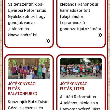
Szigetszentmiklós-
plébános, kanonok úr
Újvárosi Református
harmadszor tett
Gyülekezetnek, hogy
felajánlást a
gondjuk van az
Lepramisszió
„utánpótlás
gondozottjai számára.
»
kinevelésére” is!
»
JÓTÉKONYSÁGI
JÓTÉKONYSÁGI
FUTÁS,
FUTÁS, LITÉR
BALATONFÜRED
A Litéri Református
Köszönjük Bátki Dávid
Általános Iskola és a
Géza lelkésznek és
Hagyományőrző Íjász