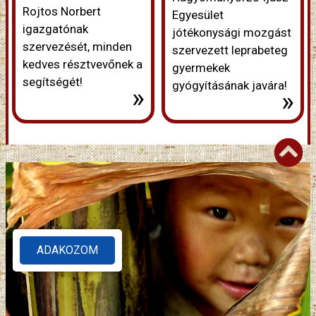
Rojtos Norbert
Egyesület
igazgatónak
jótékonysági mozgást
szervezését, minden
szervezett leprabeteg
kedves résztvevőnek a
gyermekek
segítségét!
gyógyításának javára!
»
»
ADAKOZOM