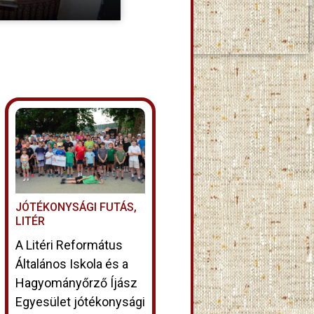
JÓTÉKONYSÁGI FUTÁS,
LITÉR
A Litéri Református
Általános Iskola és a
Hagyományőrző Íjász
Egyesület jótékonysági