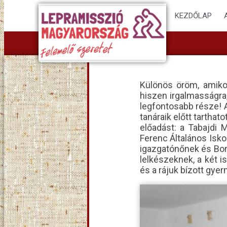
KEZDŐLAP
Különös öröm, amiko
hiszen irgalmasságra
legfontosabb része! 
tanáraik előtt tartha
előadást: a Tabajdi 
Ferenc Általános Isko
igazgatónőnek és Bor
lelkészeknek, a két i
és a rájuk bízott gye