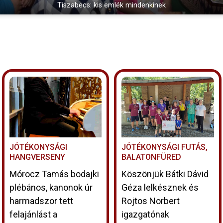
Tiszabecs: kis emlék mindenkinek
JÓTÉKONYSÁGI
JÓTÉKONYSÁGI FUTÁS,
HANGVERSENY
BALATONFÜRED
Mórocz Tamás bodajki
Köszönjük Bátki Dávid
plébános, kanonok úr
Géza lelkésznek és
harmadszor tett
Rojtos Norbert
felajánlást a
igazgatónak