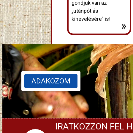
gondjuk van az
„utánpótlás
kinevelésére” is!
»
ADAKOZOM
IRATKOZZON FEL H