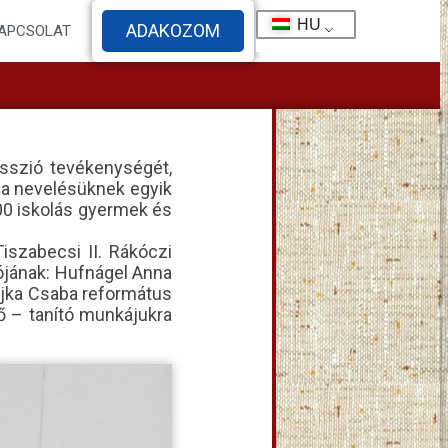
HU
ADAKOZOM
APCSOLAT
sszió tevékenységét,
 a nevelésüknek egyik
00 iskolás gyermek és
iszabecsi II. Rákóczi
tójának: Hufnágel Anna
ajka Csaba református
lő – tanító munkájukra