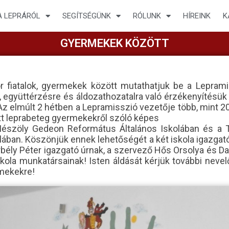
A LEPRÁRÓL
SEGÍTSÉGÜNK
RÓLUNK
HÍREINK
K
GYERMEKEK KÖZÖTT
r fiatalok, gyermekek között mutathatjuk be a Leprami
, együttérzésre és áldozathozatalra való érzékenyítésük
Az elmúlt 2 hétben a Lepramisszió vezetője több, mint 2
tott leprabeteg gyermekekről szóló képes
Mészöly Gedeon Református Általános Iskolában és a T
lában. Köszönjük ennek lehetőségét a két iskola igazga
bély Péter igazgató úrnak, a szervező Hős Orsolya és D
skola munkatársainak! Isten áldását kérjük további neve
rmekekre!