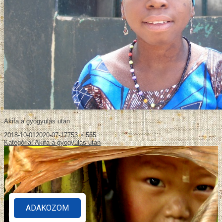
Akifa a gyógyulás után
2018-10-01
2020-07-17
753 × 565
Kategória
:
Akifa a gyogyulas utan
ADAKOZOM