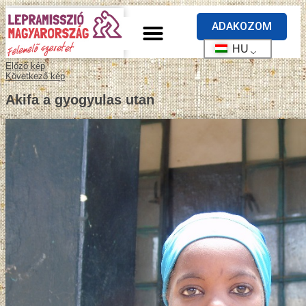
ADAKOZOM
HU
Előző kép
Következő kép
Akifa a gyogyulas utan