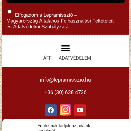
Elfogadom a Lepramisszió –
Magyarország
Általános Felhasználási Feltételeit
és
Adatvédelmi Szabályzatát.
ÁFF
ADATVÉDELEM
info@lepramisszio.hu
+36 (30) 638 4736
Fontosnak tartjuk az adatok
védelmét