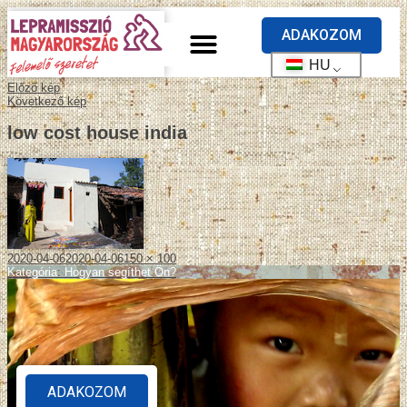
ADAKOZOM
HU
Előző kép
Következő kép
low cost house india
2020-04-06
2020-04-06
150 × 100
Kategória
:
Hogyan segíthet Ön?
ADAKOZOM