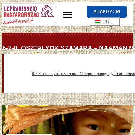
ADAKOZOM
HU
6-7-8. OSZTALYOK SZAMARA – NAAMAN 
MELLEKLETEI
6-7-8. osztalyok szamara - Naaman meggyogyitasa - oravaz