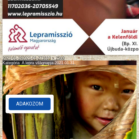
2021-01-19
2021-01-27
1810 × 2560
Kategória
:
A lepra világnapja-2021.01.31.
ADAKOZOM