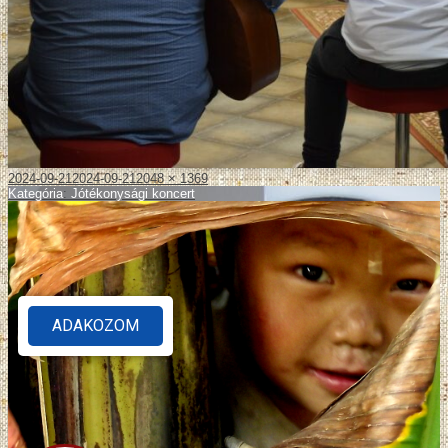
2024-09-21
2024-09-21
2048 × 1369
Kategória
:
Jótékonysági koncert
ADAKOZOM