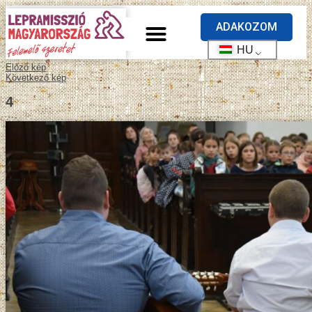
ADAKOZOM
HU
Előző kép
Következő kép
4