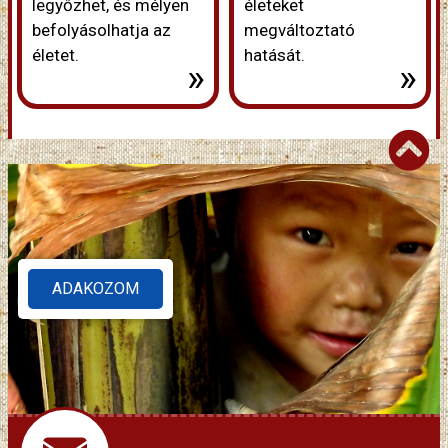
legyőzhet, és mélyen
életeket
befolyásolhatja az
megváltoztató
életet.
hatását.
»
»
ADAKOZOM