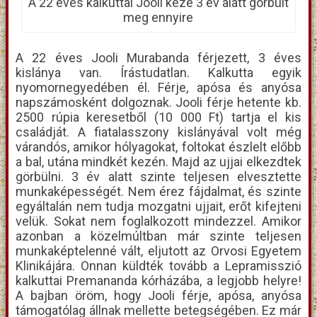
A 22 éves kalkuttai Jooli keze 3 év alatt görbült
meg ennyire
A 22 éves Jooli Murabanda férjezett, 3 éves
kislánya van. Írástudatlan. Kalkutta egyik
nyomornegyedében él. Férje, apósa és anyósa
napszámosként dolgoznak. Jooli férje hetente kb.
2500 rúpia keresetből (10 000 Ft) tartja el kis
családját. A fiatalasszony kislányával volt még
várandós, amikor hólyagokat, foltokat észlelt előbb
a bal, utána mindkét kezén. Majd az ujjai elkezdtek
görbülni. 3 év alatt szinte teljesen elvesztette
munkaképességét. Nem érez fájdalmat, és szinte
egyáltalán nem tudja mozgatni ujjait, erőt kifejteni
velük. Sokat nem foglalkozott mindezzel. Amikor
azonban a közelmúltban már szinte teljesen
munkaképtelenné vált, eljutott az Orvosi Egyetem
Klinikájára. Onnan küldték tovább a Lepramisszió
kalkuttai Premananda kórházába, a legjobb helyre!
A bajban öröm, hogy Jooli férje, apósa, anyósa
támogatólag állnak mellette betegségében. Ez már