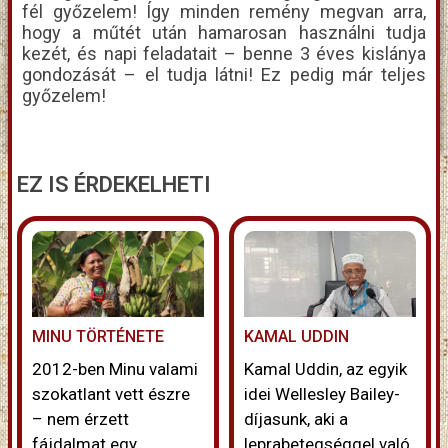
fél győzelem! Így minden remény megvan arra,
hogy a műtét után hamarosan használni tudja
kezét, és napi feladatait – benne 3 éves kislánya
gondozását – el tudja látni! Ez pedig már teljes
győzelem!
EZ IS ÉRDEKELHETI
MINU TÖRTÉNETE
KAMAL UDDIN
2012-ben Minu valami
Kamal Uddin, az egyik
szokatlant vett észre
idei Wellesley Bailey-
– nem érzett
díjasunk, aki a
fájdalmat egy
leprabetegséggel való