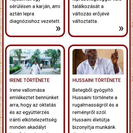
sérülésen a karján, ami
találkozását a
aztán lepra
változás erőjévé
diagnózishoz vezetett.
változtatta.
»
»
IRENE TÖRTÉNETE
HUSSAINI TÖRTÉNETE
Irene vallomása
Betegből gyógyító.
emlékeztet bennünket
Hussaini története a
arra, hogy az oktatás
rugalmasságról és a
és az együttérzés
reményről szól.
iránti elkötelezettség
Hussaini életútja
minden akadályt
bizonyítja munkánk