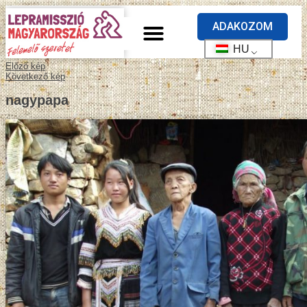
ADAKOZOM
HU
Előző kép
Következő kép
nagypapa