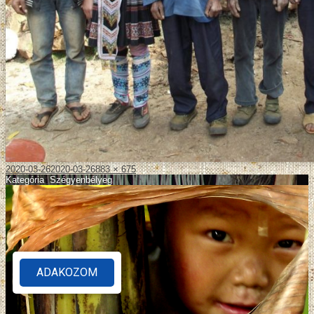
2020-03-26
2020-03-26
883 × 675
Kategória
:
Szégyenbélyeg
ADAKOZOM