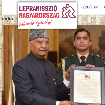
KEZDŐLAP
india