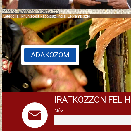
2020-02-10
2020-02-10
1280 × 720
Kategória
:
Kitüntetést kapott az Indiai Lepramisszió
ADAKOZOM
IRATKOZZON FEL H
Név