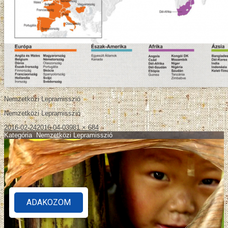
Nemzetközi Lepramisszió
Nemzetközi Lepramisszió
2016-02-24
2016-04-03
981 × 684
Kategória
:
Nemzetközi Lepramisszió
ADAKOZOM