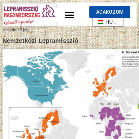
ADAKOZOM
HU
Következő kép
Nemzetközi Lepramisszió