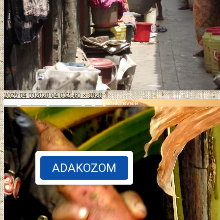
2020-04-03
2020-04-03
2560 × 1920
Kategória
:
A Lepramisszió igazgatójának levele
ADAKOZOM