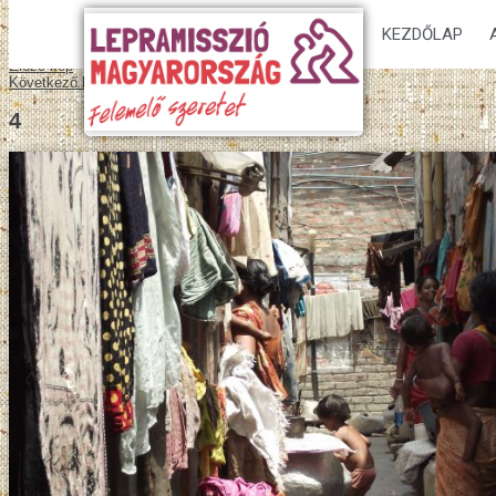
KEZDŐLAP
Előző kép
Következő kép
4