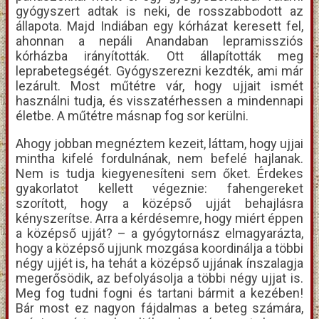
gyógyszert adtak is neki, de rosszabbodott az
állapota. Majd Indiában egy kórházat keresett fel,
ahonnan a nepáli Anandaban lepramissziós
kórházba irányították. Ott állapították meg
leprabetegségét. Gyógyszerezni kezdték, ami már
lezárult. Most műtétre vár, hogy ujjait ismét
használni tudja, és visszatérhessen a mindennapi
életbe. A műtétre másnap fog sor kerülni.
Ahogy jobban megnéztem kezeit, láttam, hogy ujjai
mintha kifelé fordulnának, nem befelé hajlanak.
Nem is tudja kiegyenesíteni sem őket. Érdekes
gyakorlatot kellett végeznie: fahengereket
szorított, hogy a középső ujját behajlásra
kényszerítse. Arra a kérdésemre, hogy miért éppen
a középső ujját? – a gyógytornász elmagyarázta,
hogy a középső ujjunk mozgása koordinálja a többi
négy ujjét is, ha tehát a középső ujjának ínszalagja
megerősödik, az befolyásolja a többi négy ujjat is.
Meg fog tudni fogni és tartani bármit a kezében!
Bár most ez nagyon fájdalmas a beteg számára,