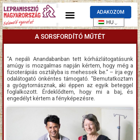
ADAKOZOM
HU
A SORSFORDÍTÓ MŰTÉT
“A nepáli Anandabanban tett kórházlátogatásunk
amúgy is mozgalmas napján kértem, hogy még a
fizioterápiás osztályba is mehessek be.” – írja egy
odalátogató önkéntes támogató. “Bemutatkoztam
a gyógytornásznak, aki éppen az egyik beteggel
foglalkozott. Érdeklődtem, hogy mi a baj, és
engedélyt kértem a fényképezésre.