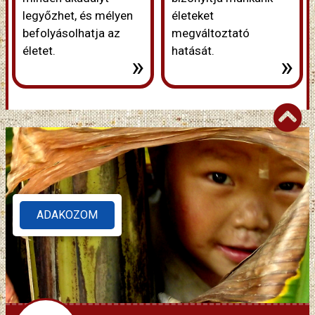
legyőzhet, és mélyen
életeket
befolyásolhatja az
megváltoztató
életet.
hatását.
»
»
ADAKOZOM