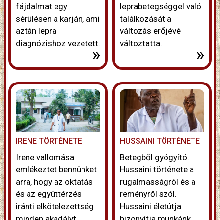
fájdalmat egy
leprabetegséggel való
sérülésen a karján, ami
találkozását a
aztán lepra
változás erőjévé
diagnózishoz vezetett.
változtatta.
»
»
IRENE TÖRTÉNETE
HUSSAINI TÖRTÉNETE
Irene vallomása
Betegből gyógyító.
emlékeztet bennünket
Hussaini története a
arra, hogy az oktatás
rugalmasságról és a
és az együttérzés
reményről szól.
iránti elkötelezettség
Hussaini életútja
minden akadályt
bizonyítja munkánk