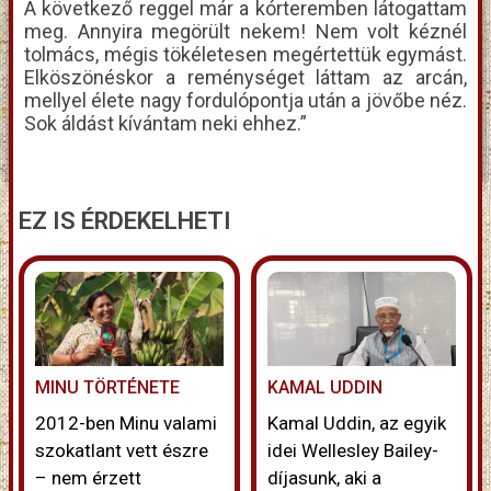
A következő reggel már a kórteremben látogattam
meg. Annyira megörült nekem! Nem volt kéznél
tolmács, mégis tökéletesen megértettük egymást.
Elköszönéskor a reménységet láttam az arcán,
mellyel élete nagy fordulópontja után a jövőbe néz.
Sok áldást kívántam neki ehhez.”
EZ IS ÉRDEKELHETI
MINU TÖRTÉNETE
KAMAL UDDIN
2012-ben Minu valami
Kamal Uddin, az egyik
szokatlant vett észre
idei Wellesley Bailey-
– nem érzett
díjasunk, aki a