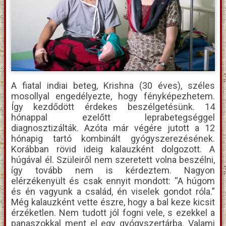
A fiatal indiai beteg, Krishna (30 éves), széles
mosollyal engedélyezte, hogy fényképezhetem.
Így kezdődött érdekes beszélgetésünk. 14
hónappal ezelőtt leprabetegséggel
diagnosztizálták. Azóta már végére jutott a 12
hónapig tartó kombinált gyógyszerezésének.
Korábban rövid ideig kalauzként dolgozott. A
húgával él. Szüleiről nem szeretett volna beszélni,
így tovább nem is kérdeztem. Nagyon
elérzékenyült és csak ennyit mondott: “A húgom
és én vagyunk a család, én viselek gondot róla.”
Még kalauzként vette észre, hogy a bal keze kicsit
érzéketlen. Nem tudott jól fogni vele, s ezekkel a
panaszokkal ment el egy gyógyszertárba. Valami