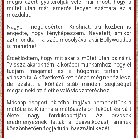
mégis azért gyakorolják vele már most, hogy a
műtét után már ismerős legyen számára ez a
mozdulat.
Nagyon megdicsértem Krishnát, aki közben is
engedte, hogy fényképezzem. Nevetett, amikor
azt mondtam: a szép mosolyával akár Bollywoodba
is mehetne!
Érdeklődtem, hogy mit akar a műtét után csinálni.
“Vissza akarok térni a korábbi munkámhoz, hogy el
tudjam magamat és a húgomat tartani.” –
válaszolta. A következő két hónap még nehéz lesz,
de ezalatt a kórházi stáb minden segítséget
megad neki az életbe való visszatéréshez.
Másnap csoportunk többi tagjával bemehettünk a
műtőbe is. Krishna a műtőasztalon feküdt, és várt
élete nagy fordulópontjára. Az orvosok
eredményesnek látták a beavatkozást, aminek
köszönhetően fogja tudni használni kezét.