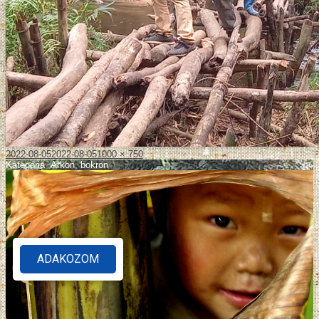
2022-08-05
2022-08-05
1000 × 750
Kategória
:
Árkon, bokron
ADAKOZOM