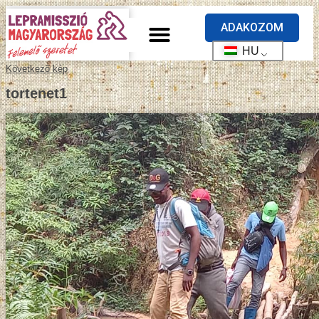
ADAKOZOM
HU
Következő kép
tortenet1