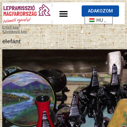
ADAKOZOM
HU
Előző kép
Következő kép
elefant