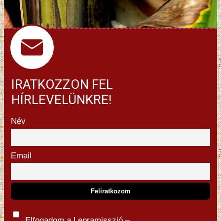
IRATKOZZON FEL
HÍRLEVELÜNKRE!
Név
Email
Elfogadom a Lepramisszió –