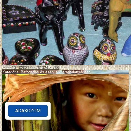
2020-10-10
2021-09-26
1024 × 768
Kategória
:
Befogadás és esély a kilátástalanságban
ADAKOZOM