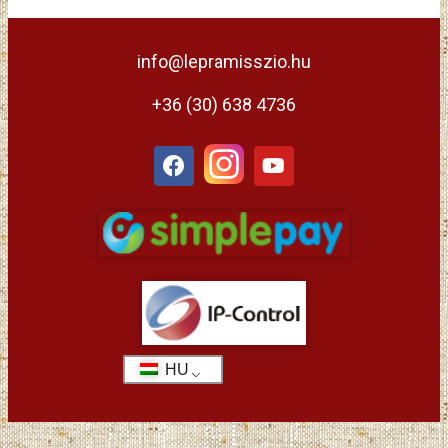
info@lepramisszio.hu
+36 (30) 638 4736
HU