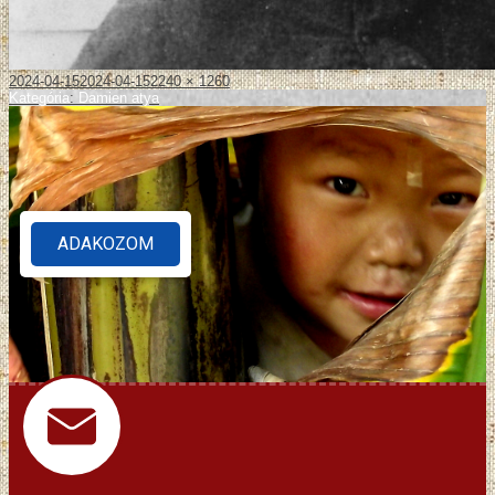
2024-04-15
2024-04-15
2240 × 1260
Kategória
:
Damien atya
ADAKOZOM