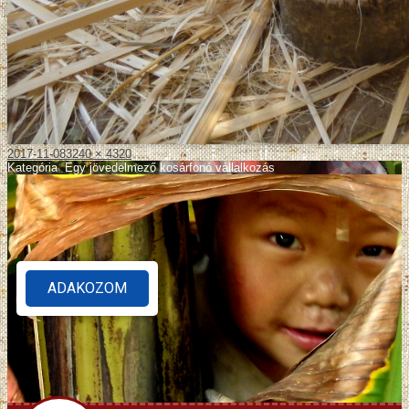
2017-11-08
3240 × 4320
Kategória
:
Egy jövedelmező kosárfonó vállalkozás
ADAKOZOM