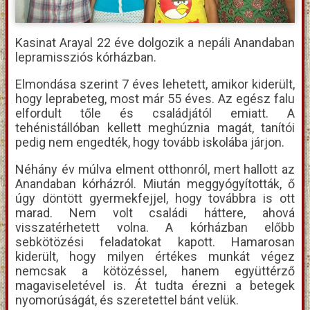
Kasinat Arayal 22 éve dolgozik a nepáli Anandaban
lepramissziós kórházban.
Elmondása szerint 7 éves lehetett, amikor kiderült,
hogy leprabeteg, most már 55 éves. Az egész falu
elfordult tőle és családjától emiatt. A
tehénistállóban kellett meghúznia magát, tanítói
pedig nem engedték, hogy tovább iskolába járjon.
Néhány év múlva elment otthonról, mert hallott az
Anandaban kórházról. Miután meggyógyították, ő
úgy döntött gyermekfejjel, hogy továbbra is ott
marad. Nem volt családi háttere, ahová
visszatérhetett volna. A kórházban előbb
sebkötözési feladatokat kapott. Hamarosan
kiderült, hogy milyen értékes munkát végez
nemcsak a kötözéssel, hanem együttérző
magaviseletével is. Át tudta érezni a betegek
nyomorúságát, és szeretettel bánt velük.