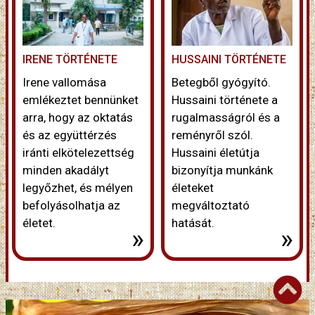
IRENE TÖRTÉNETE
HUSSAINI TÖRTÉNETE
Irene vallomása
Betegből gyógyító.
emlékeztet bennünket
Hussaini története a
arra, hogy az oktatás
rugalmasságról és a
és az együttérzés
reményről szól.
iránti elkötelezettség
Hussaini életútja
minden akadályt
bizonyítja munkánk
legyőzhet, és mélyen
életeket
befolyásolhatja az
megváltoztató
életet.
hatását.
»
»