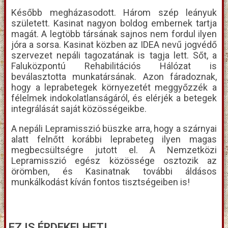
Később megházasodott. Három szép leányuk
született. Kasinat nagyon boldog embernek tartja
magát. A legtöbb társának sajnos nem fordul ilyen
jóra a sorsa. Kasinat közben az IDEA nevű jogvédő
szervezet nepáli tagozatának is tagja lett. Sőt, a
Faluközpontú Rehabilitációs Hálózat is
beválasztotta munkatársának. Azon fáradoznak,
hogy a leprabetegek környezetét meggyőzzék a
félelmek indokolatlanságáról, és elérjék a betegek
integrálását saját közösségeikbe.
A nepáli Lepramisszió büszke arra, hogy a szárnyai
alatt felnőtt korábbi leprabeteg ilyen magas
megbecsültségre jutott el. A Nemzetközi
Lepramisszió egész közössége osztozik az
örömben, és Kasinatnak további áldásos
munkálkodást kíván fontos tisztségeiben is!
EZ IS ÉRDEKELHETI