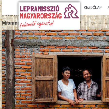
KEZDŐLAP
Következő kép
Mianmar_boldog_hazaspar