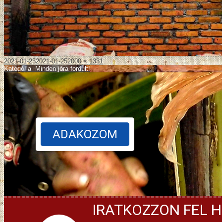
2021-01-25
2021-01-25
2000 × 1331
Kategória
:
Minden jóra fordult!
ADAKOZOM
IRATKOZZON FEL H