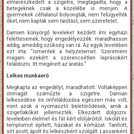
elmerészkedett a szigetre, megtagadta, hogy a
betegeknek csak a közelébe is menjen. A
gyermekek céltalanul bolyongtak, nem felügyelték
őket, nem kaptak sem tanítást, sem szeretetet.
Damien könyörgő leveleket kezdett írni egyházi
feletteseinek, hogy engedélyezzék: maradhasson
addig, ameddig szükség van rá. Az egyik levelében
ezt írta: “Ismeritek a helyzetemet. Szeretném
magam ezekért a szerencsétlen leprásokért
feláldozni. Itt megérett az aratás.”
Lelkes munkaerő
Megkapta az engedélyt, maradhatott. Voltaképpen
önmagát száműzte a szigetre. Damian
lelkesedése és önfeláldozása egészen más volt,
mint azok a nyomasztó beletörődések, amik a
szigetlakókat jellemezték. Elkezdett dolgozni.
leveleiben élelmet és fát kért elöljáróitól. Iskolát és
templomot épített, házakat és kórházat. Tanított,
sírt ásott, ápolt és lelkészként szolgált. Lassanként