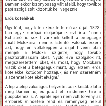
Damien ekkor bizonyosság vált afelől, hogy további
papi szolgálatát közöttük kell végeznie.
Erős kötelékek
Úgy tűnt, hogy Isten készítette elő az útját. 1873-
ban egyik európai elöljárójának ezt írta: “Innen
Kohaláról is sok hívünknek kellett a betegsége
miatt Molokaira mennie. Istentől valónak érzem
azt, hogy én voltaképpen a saját híveim után
menjek a Molokai szigetre, hogy tovább
pásztorolhassam őket. Nyolc éve szolgálok itt,
megszeretettem őket, és most, hogy Molokaira
viszik őket a betegségük miatt, úgy érzem, erős
kötelékkel kötődöm hozzájuk, és nem szeretném
a szeretet kötelékét elvágni.”
A lepratelep valóságos helyzetét csak később látta
meg Damien is, és jutott el mindennek híre a
püspökéhez is. A lepratelepen nem volt törvény, az
emberek mindeféle rend és reménység nélkül