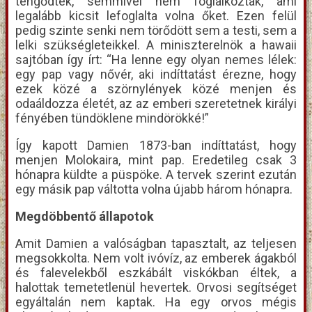
tengődtek, semmivel nem foglalkoztak, ami
legalább kicsit lefoglalta volna őket. Ezen felül
pedig szinte senki nem törődött sem a testi, sem a
lelki szükségleteikkel. A miniszterelnök a hawaii
sajtóban így írt: “Ha lenne egy olyan nemes lélek:
egy pap vagy nővér, aki indíttatást érezne, hogy
ezek közé a szörnylények közé menjen és
odaáldozza életét, az az emberi szeretetnek királyi
fényében tündöklene mindörökké!”
Így kapott Damien 1873-ban indíttatást, hogy
menjen Molokaira, mint pap. Eredetileg csak 3
hónapra küldte a püspöke. A tervek szerint ezután
egy másik pap váltotta volna újabb három hónapra.
Megdöbbentő állapotok
Amit Damien a valóságban tapasztalt, az teljesen
megsokkolta. Nem volt ivóvíz, az emberek ágakból
és falevelekből eszkábált viskókban éltek, a
halottak temetetlenül hevertek. Orvosi segítséget
egyáltalán nem kaptak. Ha egy orvos mégis