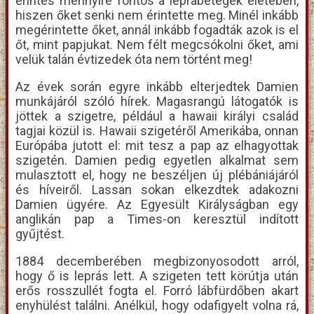
érintés mennyire fontos a leprabetegek életében,
hiszen őket senki nem érintette meg. Minél inkább
megérintette őket, annál inkább fogadták azok is el
őt, mint papjukat. Nem félt megcsókolni őket, ami
velük talán évtizedek óta nem történt meg!
Az évek során egyre inkább elterjedtek Damien
munkájáról szóló hírek. Magasrangú látogatók is
jöttek a szigetre, például a hawaii királyi család
tagjai közül is. Hawaii szigetéről Amerikába, onnan
Európába jutott el: mit tesz a pap az elhagyottak
szigetén. Damien pedig egyetlen alkalmat sem
mulasztott el, hogy ne beszéljen új plébániájáról
és híveiről. Lassan sokan elkezdtek adakozni
Damien ügyére. Az Egyesült Királyságban egy
anglikán pap a Times-on keresztül indított
gyűjtést.
1884 decemberében megbizonyosodott arról,
hogy ő is leprás lett. A szigeten tett körútja után
erős rosszullét fogta el. Forró lábfürdőben akart
enyhülést találni. Anélkül, hogy odafigyelt volna rá,