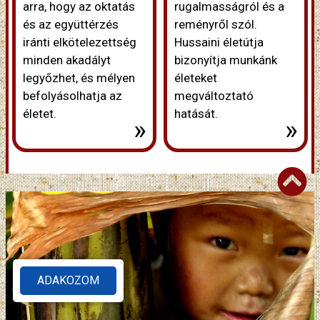
arra, hogy az oktatás
rugalmasságról és a
és az együttérzés
reményről szól.
iránti elkötelezettség
Hussaini életútja
minden akadályt
bizonyítja munkánk
legyőzhet, és mélyen
életeket
befolyásolhatja az
megváltoztató
életet.
hatását.
»
»
ADAKOZOM