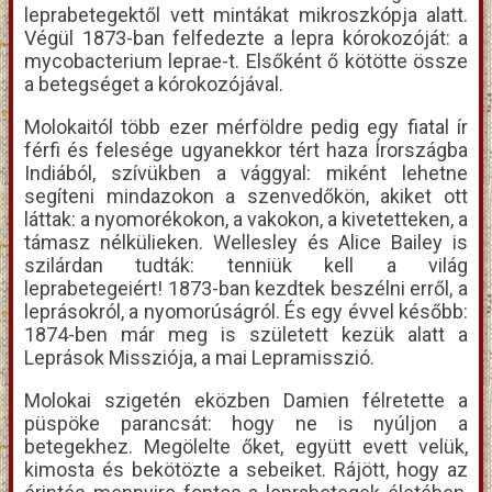
leprabetegektől vett mintákat mikroszkópja alatt.
Végül 1873-ban felfedezte a lepra kórokozóját: a
mycobacterium leprae-t. Elsőként ő kötötte össze
a betegséget a kórokozójával.
Molokaitól több ezer mérföldre pedig egy fiatal ír
férfi és felesége ugyanekkor tért haza Írországba
Indiából, szívükben a vággyal: miként lehetne
segíteni mindazokon a szenvedőkön, akiket ott
láttak: a nyomorékokon, a vakokon, a kivetetteken, a
támasz nélkülieken. Wellesley és Alice Bailey is
szilárdan tudták: tenniük kell a világ
leprabetegeiért! 1873-ban kezdtek beszélni erről, a
leprásokról, a nyomorúságról. És egy évvel később:
1874-ben már meg is született kezük alatt a
Leprások Missziója, a mai Lepramisszió.
Molokai szigetén eközben Damien félretette a
püspöke parancsát: hogy ne is nyúljon a
betegekhez. Megölelte őket, együtt evett velük,
kimosta és bekötözte a sebeiket. Rájött, hogy az