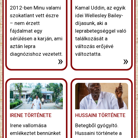
2012-ben Minu valami
Kamal Uddin, az egyik
szokatlant vett észre
idei Wellesley Bailey-
– nem érzett
díjasunk, aki a
fájdalmat egy
leprabetegséggel való
sérülésen a karján, ami
találkozását a
aztán lepra
változás erőjévé
diagnózishoz vezetett.
változtatta.
»
»
IRENE TÖRTÉNETE
HUSSAINI TÖRTÉNETE
Irene vallomása
Betegből gyógyító.
emlékeztet bennünket
Hussaini története a