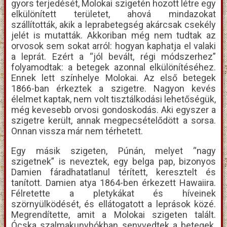
gyors terjedését, Molokai szigetén hozott létre egy
elkülönített területet, ahová mindazokat
szállították, akik a leprabetegség akárcsak csekély
jelét is mutatták. Akkoriban még nem tudtak az
orvosok sem sokat arról: hogyan kaphatja el valaki
a leprát. Ezért a “jól bevált, régi módszerhez”
folyamodtak: a betegek azonnal elkülönítéséhez.
Ennek lett színhelye Molokai. Az első betegek
1866-ban érkeztek a szigetre. Nagyon kevés
élelmet kaptak, nem volt tisztálkodási lehetőségük,
még kevesebb orvosi gondoskodás. Aki egyszer a
szigetre került, annak megpecsételődött a sorsa.
Onnan vissza már nem térhetett.
Egy másik szigeten, Púnán, melyet “nagy
szigetnek” is neveztek, egy belga pap, bizonyos
Damien fáradhatatlanul térített, keresztelt és
tanított. Damien atya 1864-ben érkezett Hawaiira.
Félretette a pletykákat és híveinek
szörnyülködését, és ellátogatott a leprások közé.
Megrendítette, amit a Molokai szigeten talált.
Ócska szalmakunyhókban senyvedtek a betegek.