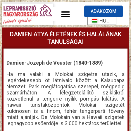
ADAKOZOM
HU
DAMIEN ATYA ÉLETÉNEK ÉS HALÁLÁNAK
TANULSÁGAI
Damien-Jozeph de Veuster (1840-1889)
Ha ma valaki a Molokai szigetre utazik, a
legérdekesebb öt látnivaló között a Kalaupapa
Nemzeti Park meglátogatása szerepel, mégpedig
szamárháton! A lélegzetelállító sziklákról
közvetlenül a tengerre nyílik pompás kilátás. A
hawaii turistaközpontok Molokai szigetét
különösen is a finom, fehér tengerparti föveny
miatt ajánlják. De Molokain van a Hawaii szigetek
legnagyobb esőerdője is 3 000 hektáros területtel.