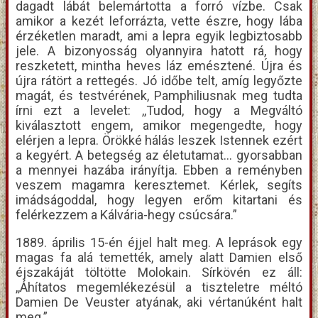
dagadt lábát belemártotta a forró vízbe. Csak
amikor a kezét leforrázta, vette észre, hogy lába
érzéketlen maradt, ami a lepra egyik legbiztosabb
jele. A bizonyosság olyannyira hatott rá, hogy
reszketett, mintha heves láz emésztené. Újra és
újra rátört a rettegés. Jó időbe telt, amíg legyőzte
magát, és testvérének, Pamphiliusnak meg tudta
írni ezt a levelet: ,,Tudod, hogy a Megváltó
kiválasztott engem, amikor megengedte, hogy
elérjen a lepra. Örökké hálás leszek Istennek ezért
a kegyért. A betegség az életutamat… gyorsabban
a mennyei hazába irányítja. Ebben a reményben
veszem magamra keresztemet. Kérlek, segíts
imádságoddal, hogy legyen erőm kitartani és
felérkezzem a Kálvária-hegy csúcsára.”
1889. április 15-én éjjel halt meg. A leprások egy
magas fa alá temették, amely alatt Damien első
éjszakáját töltötte Molokain. Sírkövén ez áll:
,,Áhítatos megemlékezésül a tiszteletre méltó
Damien De Veuster atyának, aki vértanúként halt
meg.”