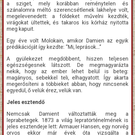
a sziget, mely korábban reménytelen és
szánalomra méltó szerencsétlenek lakhelye volt,
megelevenedett: a földeket művelni kezdték,
virágokat ültettek, és takaros kis kórház nyitotta
meg kapuit.
Egy éve volt Molokain, amikor Damien az egyik
prédikációját így kezdte: “Mi, leprások…”
A gyülekezet megdöbbent, hiszen teljesen
egészségesnek látszott. De megmagyarázta
nekik, hogy az ember lehet belül is beteg:
magányos, sebekkel teli, elhagyatott. Így akarta
megerősíteni a többieket abban, hogy nincsenek
egyedül, ő velük érez, velük van.
Jeles esztendő
Nemcsak Damient változtatták meg a
leprabetegek. 1873 a világ lepratörténelmének is
jeles esztendeje lett: Armauer Hansen, egy norvég
orvos ekkor már évek óta vizsgálta a